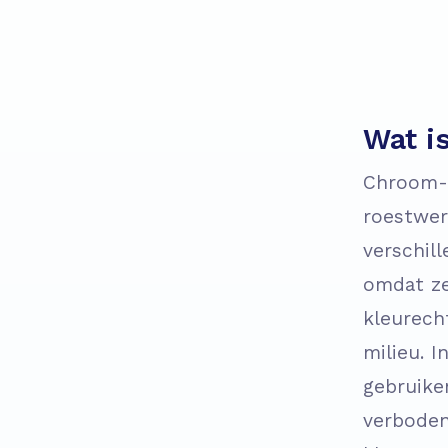
Wat i
Chroom-6
roestwer
verschil
omdat ze
kleurech
milieu. I
gebruike
verboden