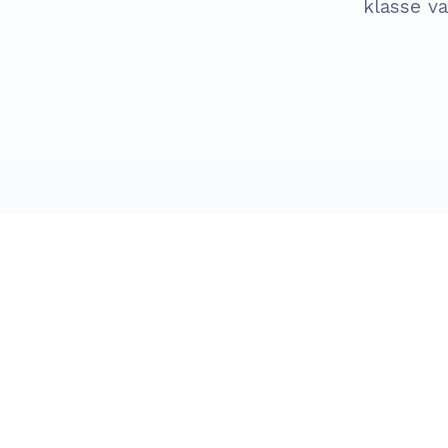
klasse va
Wat i
Bij het 