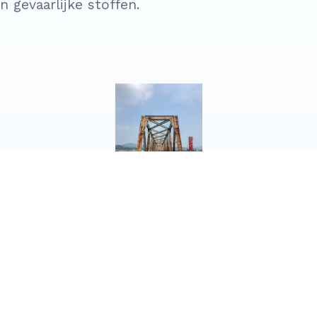
n gevaarlijke stoffen.
Civiele
kunstwerk met
chroom-6
s het risico van chroom-6?
uitvoeren van (onderhouds-)werkzaamheden zoa