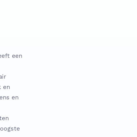
eeft een
air
k en
mens en
ten
hoogste