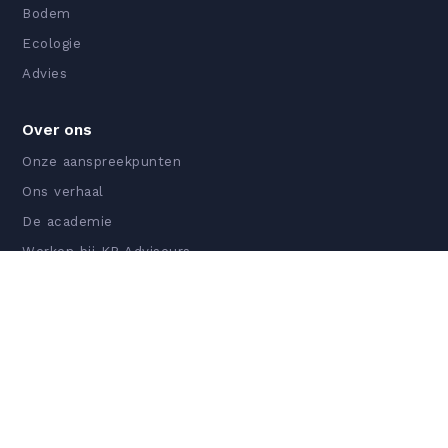
Bodem
Ecologie
Advies
Over ons
Onze aanspreekpunten
Ons verhaal
De academie
Werken bij KP Adviseurs
Certificeringen
© Copyright - KP Adviseurs BV