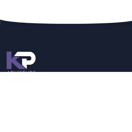
KP Adviseurs BV is specialist op het gebied van
onderzoeken, advies en locatiebeheer bij
ontwikkelingsprojecten
Eens kennismaken?