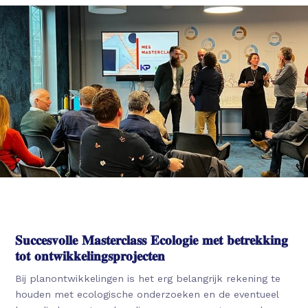
𝐒𝐮𝐜𝐜𝐞𝐬𝐯𝐨𝐥𝐥𝐞 𝐌𝐚𝐬𝐭𝐞𝐫𝐜𝐥𝐚𝐬𝐬 𝐄𝐜𝐨𝐥𝐨𝐠𝐢𝐞 𝐦𝐞𝐭 𝐛𝐞𝐭𝐫𝐞𝐤𝐤𝐢𝐧𝐠
𝐭𝐨𝐭 𝐨𝐧𝐭𝐰𝐢𝐤𝐤𝐞𝐥𝐢𝐧𝐠𝐬𝐩𝐫𝐨𝐣𝐞𝐜𝐭𝐞𝐧
Bij planontwikkelingen is het erg belangrijk rekening te
houden met ecologische onderzoeken en de eventueel