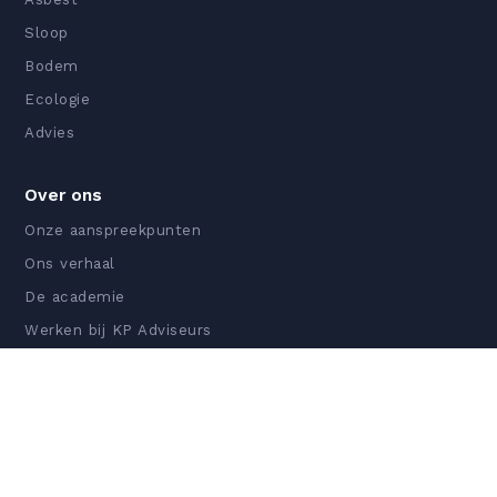
Sloop
Bodem
Ecologie
Advies
Over ons
Onze aanspreekpunten
Ons verhaal
De academie
Werken bij KP Adviseurs
Certificeringen