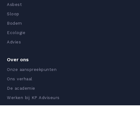
Asbest
Sloop
Bodem
Ecologie
Advies
Over ons
Onze aanspreekpunten
Ons verhaal
De academie
Werken bij KP Adviseurs
Certificeringen