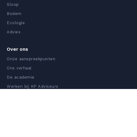
Sloop
Bodem
Ecologie
Advies
Over ons
Onze aanspreekpunten
Ons verhaal
De academie
Werken bij KP Adviseurs
Certificeringen