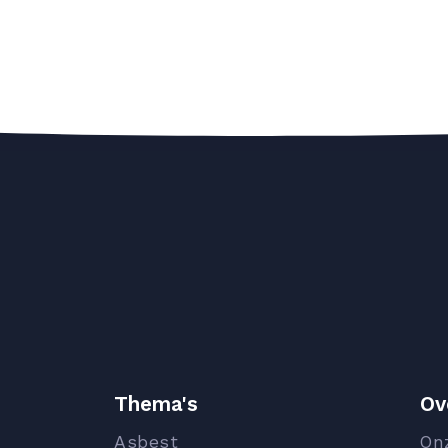
Thema's
Ov
Asbest
On