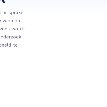
 er sprake
e van een
evens wordt
onderzoek
beeld te